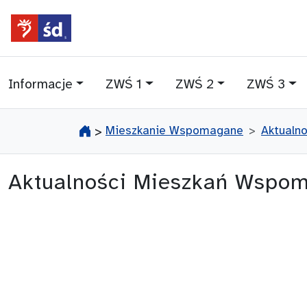
przejdź do głównego menu
przejdź do treści
Informacje
ZWŚ 1
ZWŚ 2
ZWŚ 3
Mieszkanie Wspomagane
Aktualn
>
Aktualności Mieszkań Wspo