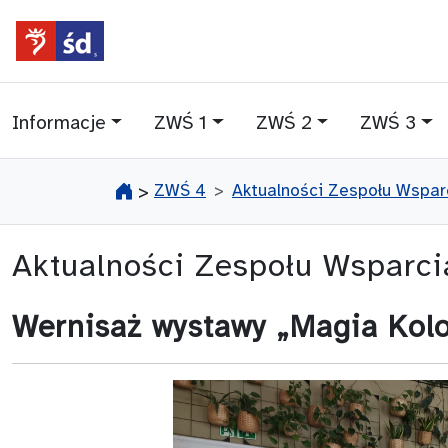
przejdź do głównego menu
przejdź do treści
Informacje
ZWŚ 1
ZWŚ 2
ZWŚ 3
ZWŚ 4
Aktualności Zespołu Wsparc
>
Aktualności Zespołu Wsparc
Wernisaż wystawy „Magia Kolo