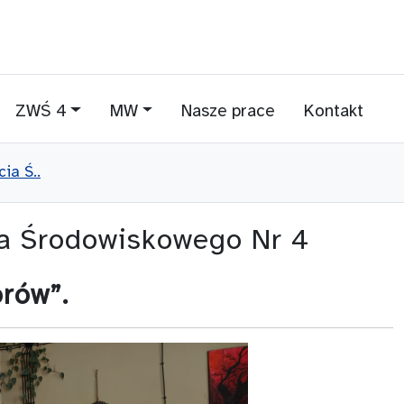
ZWŚ 4
MW
Nasze prace
Kontakt
ia Ś..
ia Środowiskowego Nr 4
rów”.