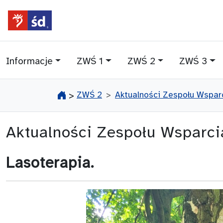
przejdź do głównego menu
przejdź do treści
Informacje
ZWŚ 1
ZWŚ 2
ZWŚ 3
ZWŚ 2
Aktualności Zespołu Wsparc
>
Aktualności Zespołu Wsparc
Lasoterapia.