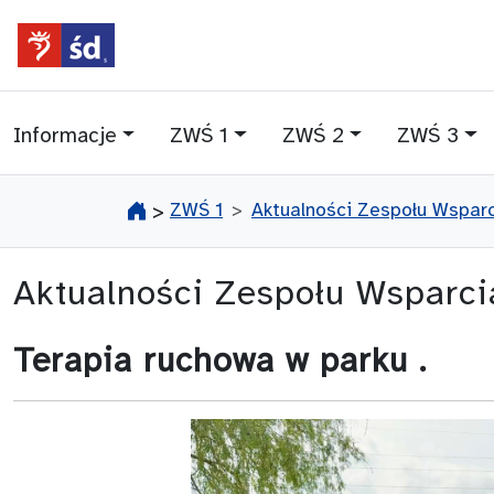
przejdź do głównego menu
przejdź do treści
Informacje
ZWŚ 1
ZWŚ 2
ZWŚ 3
ZWŚ 1
Aktualności Zespołu Wsparc
>
Aktualności Zespołu Wsparci
Terapia ruchowa w parku .