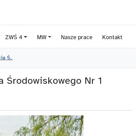
ZWŚ 4
MW
Nasze prace
Kontakt
ia Ś..
a Środowiskowego Nr 1